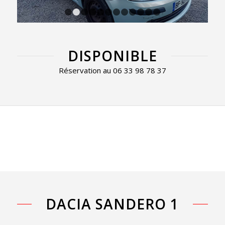
1
2
3
4
5
6
7
8
9
10
11
12
DISPONIBLE
Réservation au 06 33 98 78 37
DACIA SANDERO 1