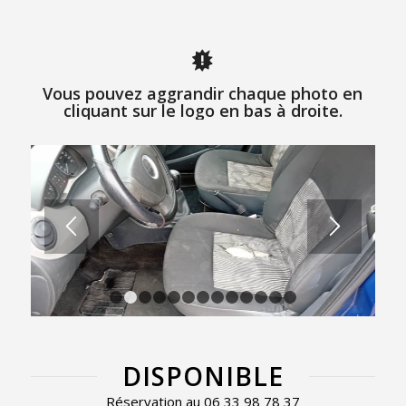
Vous pouvez aggrandir chaque photo en
cliquant sur le logo en bas à droite.
1
2
3
4
5
6
7
8
9
10
11
12
13
DISPONIBLE
Réservation au 06 33 98 78 37