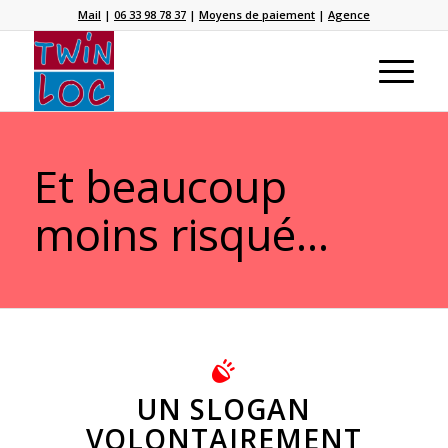
Mail
|
06 33 98 78 37
|
Moyens de paiement
|
Agence
Et beaucoup
moins risqué...
UN SLOGAN
VOLONTAIREMENT