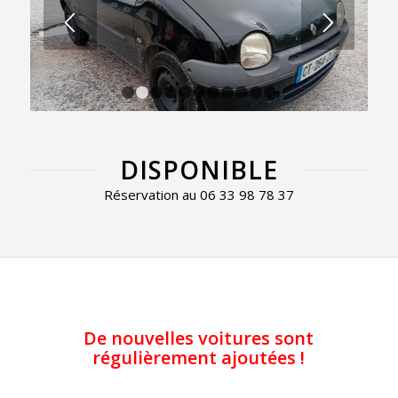
1
2
3
4
5
6
7
8
9
10
11
DISPONIBLE
Réservation au 06 33 98 78 37
De nouvelles voitures sont
régulièrement ajoutées !