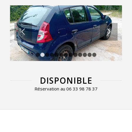
1
2
3
4
5
6
7
8
9
10
11
12
13
DISPONIBLE
Réservation au 06 33 98 78 37